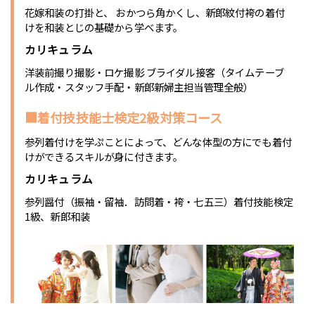
花嫁和装の打掛と、 おかつら角かくし、新郎紋付袴の着付
けを和装とじの基礎から学べます。
カリキュラム
洋装前撮り撮影・ロケ撮影 ブライダル接客（タイムテーブ
ル作成・スタッフ手配・新郎新婦主担当管理全般）
■着付技技能士検定2級対策コース
参列着付けを学ぷことによって、どんな体型の方にでも着付
けができるスキルが身に付きます。
カリキュラム
参列醤付（振袖・留袖．訪問着・袴・七五三）着付技能検定
1級、新郎和装